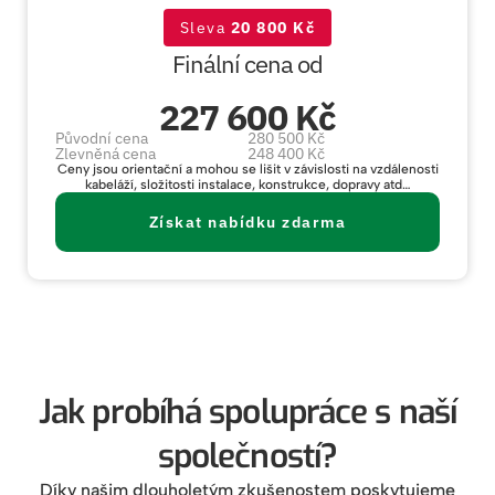
Sleva
20 800 Kč
Finální cena od
227 600 Kč
Původní cena
280 500 Kč
Zlevněná cena
248 400 Kč
Ceny jsou orientační a mohou se lišit v závislosti na vzdálenosti
kabeláží, složitosti instalace, konstrukce, dopravy atd…
Získat nabídku zdarma
Jak probíhá spolupráce s naší
společností?
Díky našim dlouholetým zkušenostem poskytujeme