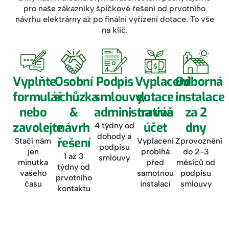
pro naše zákazníky špičkové řešení od prvotního
návrhu elektrárny až po finální vyřízení dotace. To vše
na klíč.
Vyplňte
Osobní
Podpis
Vyplacení
Odborná
formulář
schůzka
smlouvy,
dotace
instalace
nebo
&
administrativa
na váš
za 2
zavolejte
návrh
účet
dny
4 týdny od
dohody a
řešení
Stačí nám
Vyplacení
Zprovoznění
podpisu
jen
probíhá
do 2-3
1 až 3
smlouvy
minutka
před
měsíců od
týdny od
vašeho
samotnou
podpisu
prvotního
času
instalací
smlouvy
kontaktu