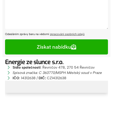
Odesláním zprávy beru na vědomí
zpracování osobních údajů
Získat nabídku
Alternative:
Energie ze slunce s.r.o.
Sídlo společnosti
: Řevničov 478, 270 54 Řevničov
Spisová značka: C 363770/MSPH Městský soud v Praze
IČO
: 14312638 /
DIČ:
CZ14312638