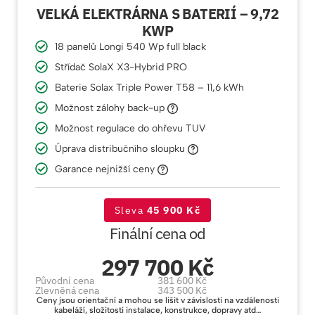
VELKÁ ELEKTRÁRNA S BATERIÍ – 9,72
KWP
18 panelů Longi 540 Wp full black
Střídač SolaX X3-Hybrid PRO
Baterie Solax Triple Power T58 – 11,6 kWh
Možnost zálohy back-up
Možnost regulace do ohřevu TUV
Úprava distribučního sloupku
Garance nejnižší ceny
Sleva
45 900 Kč
Finální cena od
297 700 Kč
Původní cena
381 600 Kč
Zlevněná cena
343 500 Kč
Ceny jsou orientační a mohou se lišit v závislosti na vzdálenosti
kabeláží, složitosti instalace, konstrukce, dopravy atd…