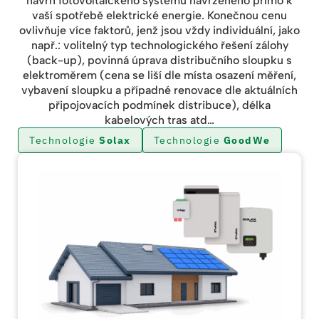
návrh fotovoltaického systému navrženého přímo k
vaší spotřebě elektrické energie. Konečnou cenu
ovlivňuje více faktorů, jenž jsou vždy individuální, jako
např.: volitelný typ technologického řešení zálohy
(back-up), povinná úprava distribučního sloupku s
elektroměrem (cena se liší dle místa osazení měření,
vybavení sloupku a případné renovace dle aktuálních
připojovacích podmínek distribuce), délka
kabelových tras atd…
Technologie
Solax
Technologie
GoodWe